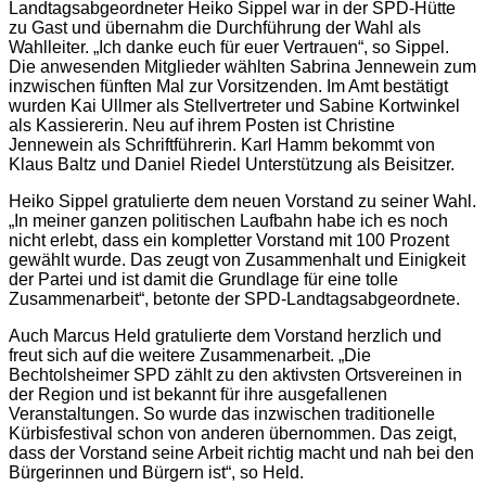
Landtagsabgeordneter Heiko Sippel war in der SPD-Hütte
zu Gast und übernahm die Durchführung der Wahl als
Wahlleiter. „Ich danke euch für euer Vertrauen“, so Sippel.
Die anwesenden Mitglieder wählten Sabrina Jennewein zum
inzwischen fünften Mal zur Vorsitzenden. Im Amt bestätigt
wurden Kai Ullmer als Stellvertreter und Sabine Kortwinkel
als Kassiererin. Neu auf ihrem Posten ist Christine
Jennewein als Schriftführerin. Karl Hamm bekommt von
Klaus Baltz und Daniel Riedel Unterstützung als Beisitzer.
Heiko Sippel gratulierte dem neuen Vorstand zu seiner Wahl.
„In meiner ganzen politischen Laufbahn habe ich es noch
nicht erlebt, dass ein kompletter Vorstand mit 100 Prozent
gewählt wurde. Das zeugt von Zusammenhalt und Einigkeit
der Partei und ist damit die Grundlage für eine tolle
Zusammenarbeit“, betonte der SPD-Landtagsabgeordnete.
Auch Marcus Held gratulierte dem Vorstand herzlich und
freut sich auf die weitere Zusammenarbeit. „Die
Bechtolsheimer SPD zählt zu den aktivsten Ortsvereinen in
der Region und ist bekannt für ihre ausgefallenen
Veranstaltungen. So wurde das inzwischen traditionelle
Kürbisfestival schon von anderen übernommen. Das zeigt,
dass der Vorstand seine Arbeit richtig macht und nah bei den
Bürgerinnen und Bürgern ist“, so Held.