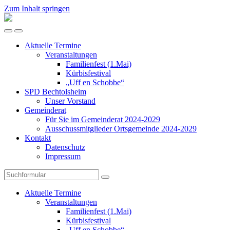
Zum Inhalt springen
SPD
Bechtolsheim
Mobil-
Suchfeld
Menü
umschalten
Aktuelle Termine
umschalten
Veranstaltungen
Familienfest (1.Mai)
Kürbisfestival
„Uff en Schobbe“
SPD Bechtolsheim
Unser Vorstand
Gemeinderat
Für Sie im Gemeinderat 2024-2029
Ausschussmitglieder Ortsgemeinde 2024-2029
Kontakt
Datenschutz
Impressum
Suchen
Aktuelle Termine
Veranstaltungen
Familienfest (1.Mai)
Kürbisfestival
„Uff en Schobbe“